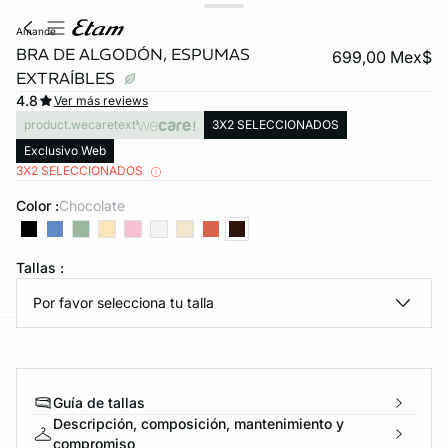
amande
BRA DE ALGODÓN, ESPUMAS
699,00 Mex$
EXTRAÍBLES
4.8
Ver más reviews
product.wecaretext
3X2 SELECCIONADOS
Exclusivo Web
3X2 SELECCIONADOS
Color :
chocolate
KS DE PANTIES
ra ahora
Tallas :
Por favor selecciona tu talla
e
question
Guía de tallas
Descripción, composición, mantenimiento y
compromiso