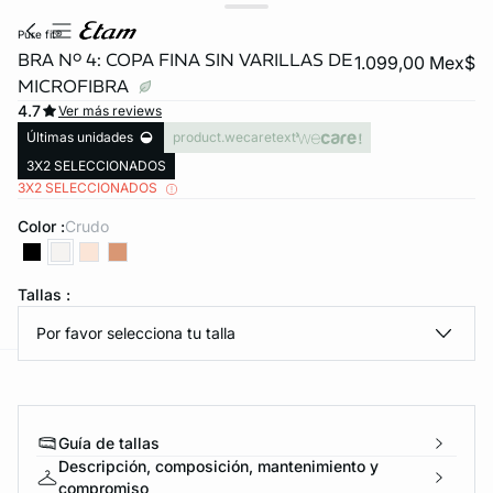
pure fit®
BRA Nº 4: COPA FINA SIN VARILLAS DE
1.099,00 Mex$
MICROFIBRA
4.7
Ver más reviews
Últimas unidades
product.wecaretext
3X2 SELECCIONADOS
3X2 SELECCIONADOS
Color :
crudo
KS DE PANTIES
ra ahora
Tallas :
Por favor selecciona tu talla
e
question
Guía de tallas
Descripción, composición, mantenimiento y
compromiso