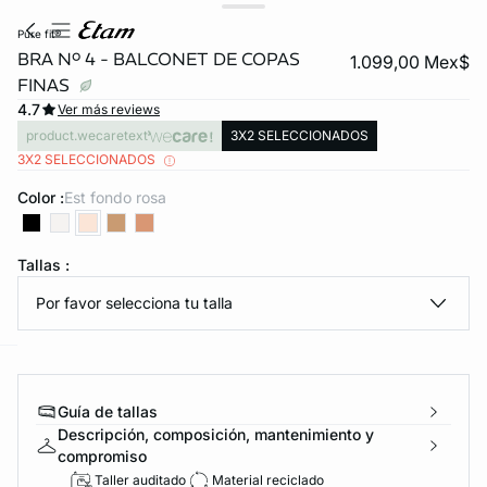
pure fit®
BRA Nº 4 - BALCONET DE COPAS
1.099,00 Mex$
FINAS
4.7
Ver más reviews
product.wecaretext
3X2 SELECCIONADOS
3X2 SELECCIONADOS
Color :
est fondo rosa
KS DE PANTIES
Tallas :
ra ahora
Por favor selecciona tu talla
e
question
Guía de tallas
Descripción, composición, mantenimiento y
compromiso
Taller auditado
Material reciclado