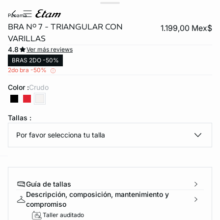
panama
BRA Nº 7 - TRIANGULAR CON
1.199,00 Mex$
VARILLAS
4.8
Ver más reviews
BRAS 2DO -50%
2do bra -50%
Color :
crudo
KS DE PANTIES
Tallas :
ra ahora
Por favor selecciona tu talla
e
question
Guía de tallas
Descripción, composición, mantenimiento y
compromiso
Taller auditado