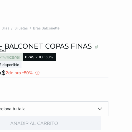
Bras
Siluetas
Bras Balconette
 - BALCONET COPAS FINAS
iews
xt
BRAS 2DO -50%
á disponible
x$
2do bra -50%
ciona tu talla
AÑADIR AL CARRITO