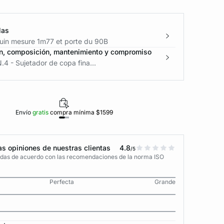
las
in mesure 1m77 et porte du 90B
n, composición, mantenimiento y compromiso
.4 - Sujetador de copa fina...
Envío
gratis
compra mínima $1599
Polí
s opiniones de nuestras clientas
4.8
/5
adas de acuerdo con las recomendaciones de la norma ISO
Perfecta
Grande