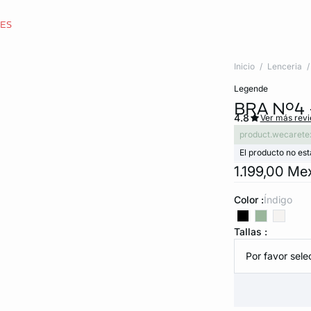
CES
Inicio
Lenceria
legende
BRA Nº4
4.8
Ver más rev
product.wecarete
El producto no est
1.199,00 Me
Color :
índigo
Tallas :
Por favor selec