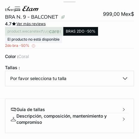
envergure
999,00 Mex$
BRA N. 9 - BALCONET
4.7
Ver más reviews
product.wecaretext
BRAS 2DO -50%
El producto no está disponible
2do bra -50%
Color :
coral
KS DE PANTIES
Tallas :
Por favor selecciona tu talla
ra ahora
Guía de tallas
e
question
Descripción, composición, mantenimiento y
compromiso