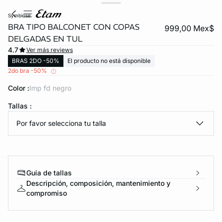
symbiose
BRA TIPO BALCONET CON COPAS
999,00 Mex$
DELGADAS EN TUL
4.7
Ver más reviews
BRAS 2DO -50%
El producto no está disponible
2do bra -50%
Color :
imp fd negro
Tallas :
KS DE PANTIES
video
Por favor selecciona tu talla
ra ahora
Guía de tallas
e
question
Descripción, composición, mantenimiento y
compromiso