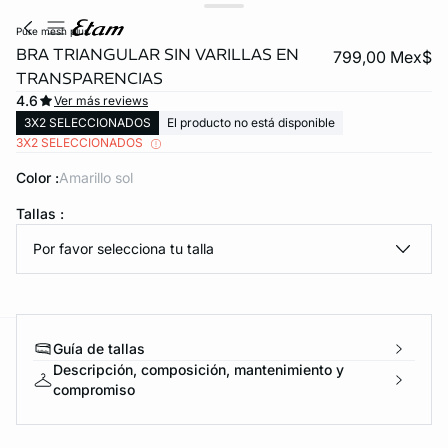
pure mesh plus
BRA TRIANGULAR SIN VARILLAS EN
799,00 Mex$
TRANSPARENCIAS
4.6
Ver más reviews
3X2 SELECCIONADOS
El producto no está disponible
3X2 SELECCIONADOS
Color :
amarillo sol
Tallas :
KS DE PANTIES
Por favor selecciona tu talla
ra ahora
Guía de tallas
e
question
Descripción, composición, mantenimiento y
compromiso