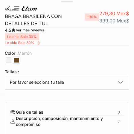
amazone
279,30 Mex$
BRAGA BRASILEÑA CON
-30%
399,00 Mex$
DETALLES DE TUL
4.5
Ver más reviews
Le chic Sale 30%
Le chic Sale 30%
Color :
marrón
KS DE PANTIES
%OFF
Tallas :
ra ahora
Por favor selecciona tu talla
e
question
Guía de tallas
Descripción, composición, mantenimiento y
compromiso