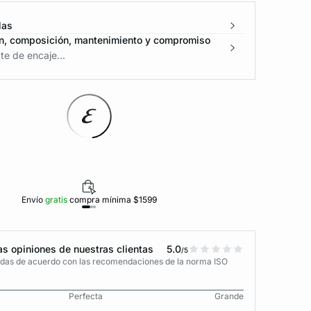
las
n, composición, mantenimiento y compromiso
te de encaje...
Envío
gratis
compra mínima $1599
Polí
s opiniones de nuestras clientas
5.0
/5
adas de acuerdo con las recomendaciones de la norma ISO
Perfecta
Grande