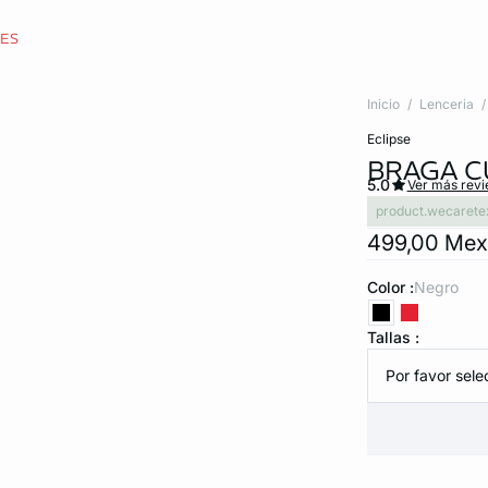
CES
Inicio
Lenceria
eclipse
BRAGA C
5.0
Ver más rev
product.wecarete
499,00 Me
Color :
negro
Tallas :
Por favor selec