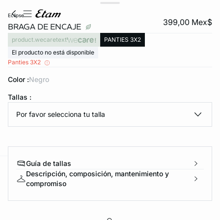
eclipse
399,00 Mex$
BRAGA DE ENCAJE
product.wecaretext
PANTIES 3X2
El producto no está disponible
Panties 3X2
Color :
negro
Tallas :
KS DE PANTIES
Por favor selecciona tu talla
ra ahora
Guía de tallas
Descripción, composición, mantenimiento y
e
question
compromiso