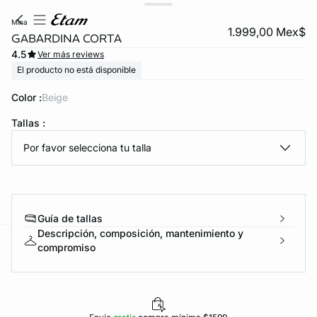
mina
1.999,00 Mex$
GABARDINA CORTA
4.5
Ver más reviews
El producto no está disponible
Color :
beige
Tallas :
Por favor selecciona tu talla
KS DE PANTIES
ra ahora
Guía de tallas
Descripción, composición, mantenimiento y
compromiso
e
question