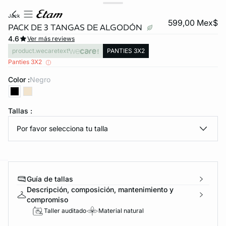
jack
599,00 Mex$
PACK DE 3 TANGAS DE ALGODÓN
4.6
Ver más reviews
product.wecaretext
PANTIES 3X2
Panties 3X2
Color :
negro
KS DE PANTIES
Tallas :
Por favor selecciona tu talla
ra ahora
Guía de tallas
e
question
Descripción, composición, mantenimiento y
compromiso
Taller auditado
Material natural