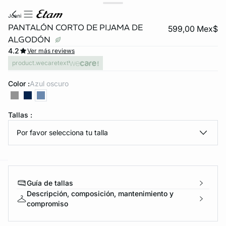
joani
PANTALÓN CORTO DE PIJAMA DE
599,00 Mex$
ALGODÓN
4.2
Ver más reviews
product.wecaretext
Color :
azul oscuro
KS DE PANTIES
Tallas :
Por favor selecciona tu talla
ra ahora
e
question
Guía de tallas
Descripción, composición, mantenimiento y
compromiso