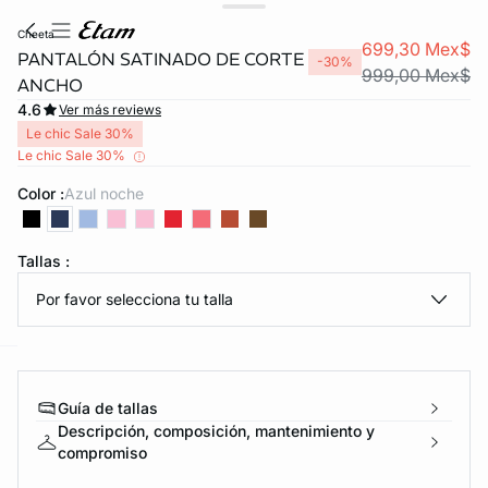
cheeta
699,30 Mex$
PANTALÓN SATINADO DE CORTE
-30%
999,00 Mex$
ANCHO
4.6
Ver más reviews
Le chic Sale 30%
Le chic Sale 30%
Color :
azul noche
KS DE PANTIES
%OFF
Tallas :
ra ahora
Por favor selecciona tu talla
e
question
Guía de tallas
Descripción, composición, mantenimiento y
compromiso