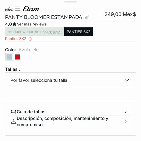
bliss2
249,00 Mex$
PANTY BLOOMER ESTAMPADA
4.0
Ver más reviews
product.wecaretext
PANTIES 3X2
Panties 3X2
Color :
azul cielo
KS DE PANTIES
Tallas :
Por favor selecciona tu talla
ra ahora
Guía de tallas
e
question
Descripción, composición, mantenimiento y
compromiso