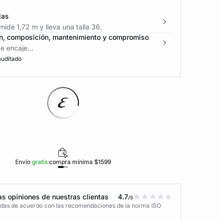
las
ide 1,72 m y lleva una talla 36.
n, composición, mantenimiento y compromiso
e encaje...
auditado
Envío
gratis
compra mínima $1599
Polí
s opiniones de nuestras clientas
4.7
/5
adas de acuerdo con las recomendaciones de la norma ISO