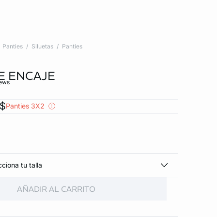
Panties
Siluetas
Panties
E ENCAJE
iews
x$
Panties 3X2
ciona tu talla
AÑADIR AL CARRITO