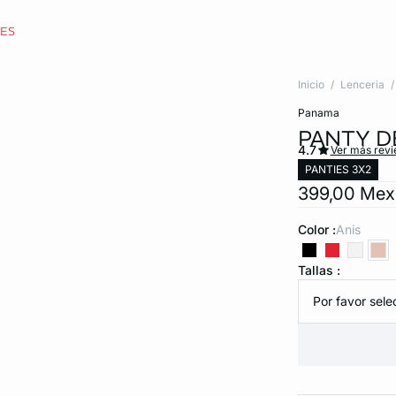
CES
Inicio
Lenceria
panama
PANTY D
4.7
Ver más rev
PANTIES 3X2
399,00 Me
Color :
anis
Tallas :
Por favor selec