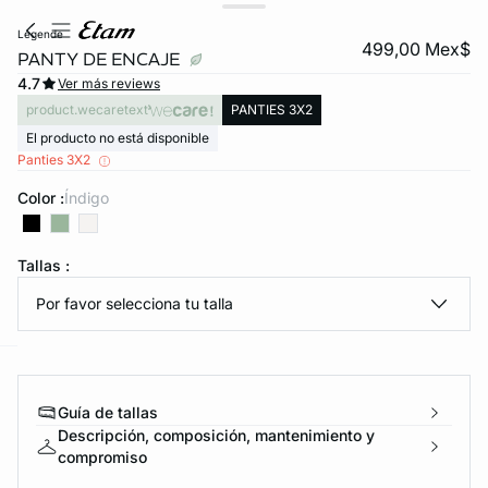
legende
499,00 Mex$
PANTY DE ENCAJE
4.7
Ver más reviews
product.wecaretext
PANTIES 3X2
El producto no está disponible
Panties 3X2
Color :
índigo
KS DE PANTIES
Tallas :
ra ahora
Por favor selecciona tu talla
e
question
Guía de tallas
Descripción, composición, mantenimiento y
compromiso