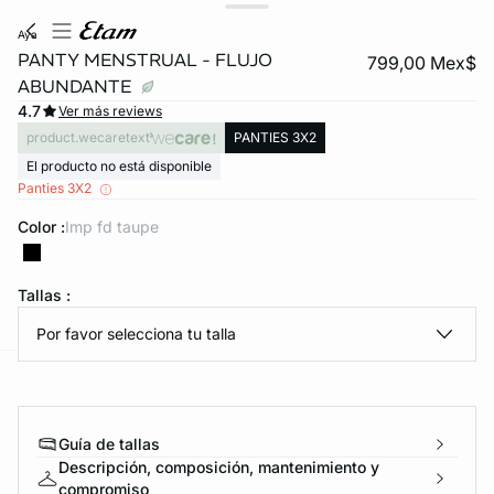
aya
PANTY MENSTRUAL - FLUJO
799,00 Mex$
ABUNDANTE
4.7
Ver más reviews
product.wecaretext
PANTIES 3X2
El producto no está disponible
Panties 3X2
Color :
imp fd taupe
KS DE PANTIES
ra ahora
Tallas :
Por favor selecciona tu talla
e
question
Guía de tallas
Descripción, composición, mantenimiento y
compromiso