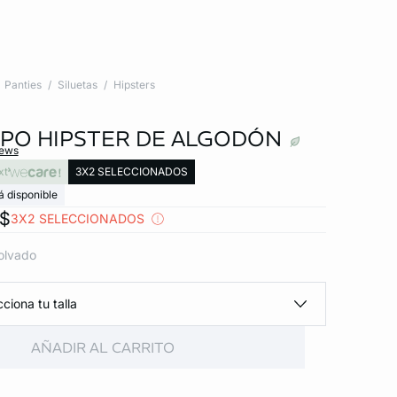
Panties
Siluetas
Hipsters
IPO HIPSTER DE ALGODÓN
iews
xt
3X2 SELECCIONADOS
á disponible
x$
3X2 SELECCIONADOS
olvado
ciona tu talla
AÑADIR AL CARRITO