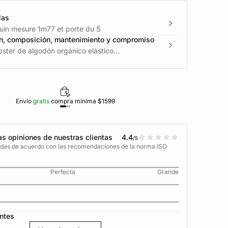
las
in mesure 1m77 et porte du S
n, composición, mantenimiento y compromiso
pster de algodón orgánico elástico...
Envío
gratis
compra mínima $1599
Polí
s opiniones de nuestras clientas
4.4
/5
adas de acuerdo con las recomendaciones de la norma ISO
Perfecta
Grande
ntes