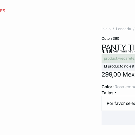
CES
Inicio
Lenceria
coton 360
PANTY T
4.4
Ver más rev
product.wecarete
El producto no est
299,00 Me
Color :
rosa emp
Tallas :
Por favor selec