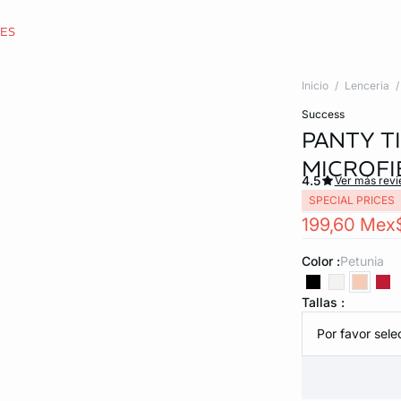
CES
Inicio
Lenceria
success
PANTY T
MICROFI
4.5
Ver más rev
SPECIAL PRICES
199,60 Mex
Color :
petunia
Tallas :
Por favor selec