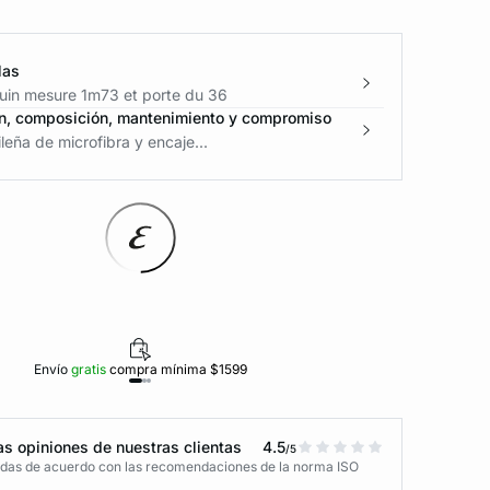
las
in mesure 1m73 et porte du 36
n, composición, mantenimiento y compromiso
leña de microfibra y encaje...
Envío
gratis
compra mínima $1599
Polí
s opiniones de nuestras clientas
4.5
/5
adas de acuerdo con las recomendaciones de la norma ISO