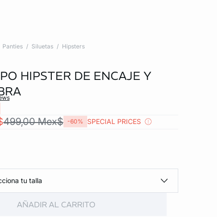
Panties
Siluetas
Hipsters
IPO HIPSTER DE ENCAJE Y
BRA
iews
$
499,00 Mex$
SPECIAL PRICES
-60%
ciona tu talla
AÑADIR AL CARRITO