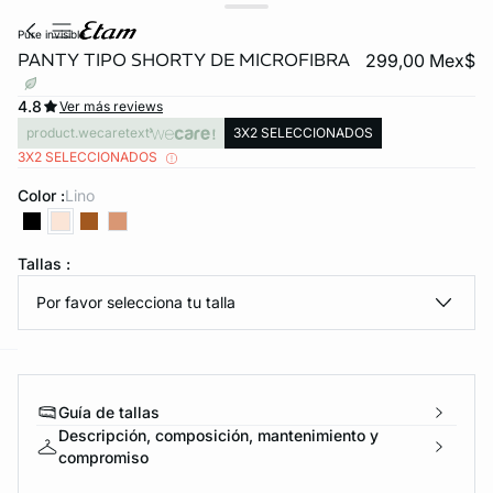
pure invisible
PANTY TIPO SHORTY DE MICROFIBRA
299,00 Mex$
4.8
Ver más reviews
product.wecaretext
3X2 SELECCIONADOS
3X2 SELECCIONADOS
Color :
lino
KS DE PANTIES
Tallas :
ra ahora
Por favor selecciona tu talla
e
question
Guía de tallas
Descripción, composición, mantenimiento y
compromiso