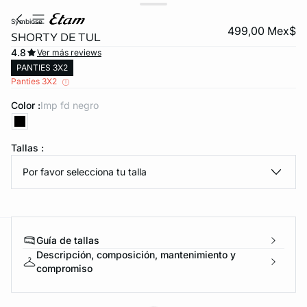
symbiose
499,00 Mex$
SHORTY DE TUL
4.8
Ver más reviews
PANTIES 3X2
Panties 3X2
Color :
imp fd negro
KS DE PANTIES
Tallas :
Por favor selecciona tu talla
ra ahora
Guía de tallas
e
question
Descripción, composición, mantenimiento y
compromiso