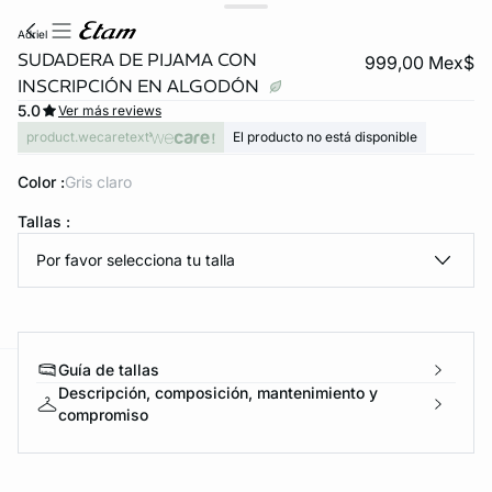
adriel
SUDADERA DE PIJAMA CON
999,00 Mex$
INSCRIPCIÓN EN ALGODÓN
5.0
Ver más reviews
product.wecaretext
El producto no está disponible
Color :
gris claro
Tallas :
KS DE PANTIES
Por favor selecciona tu talla
ra ahora
Guía de tallas
e
question
Descripción, composición, mantenimiento y
compromiso