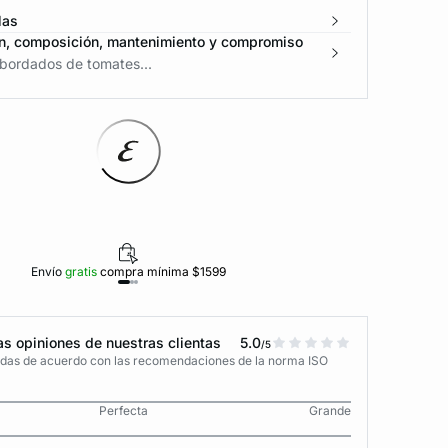
las
n, composición, mantenimiento y compromiso
bordados de tomates...
Envío
gratis
compra mínima $1599
Polí
s opiniones de nuestras clientas
5.0
/5
adas de acuerdo con las recomendaciones de la norma ISO
Perfecta
Grande