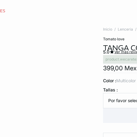
CES
Inicio
Lenceria
tomato love
TANGA C
5.0
Ver más rev
product.wecarete
399,00 Me
Color :
multicolor
Tallas :
Por favor selec