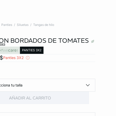
Panties
Siluetas
Tangas de hilo
ON BORDADOS DE TOMATES
iews
xt
PANTIES 3X2
x$
Panties 3X2
ciona tu talla
AÑADIR AL CARRITO