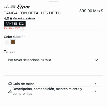
amazone
399,00 Mex$
TANGA CON DETALLES DE TUL
4.0
Ver más reviews
PANTIES 3X2
Panties 3X2
Color :
marrón
KS DE PANTIES
Tallas :
Por favor selecciona tu talla
ra ahora
Guía de tallas
e
question
Descripción, composición, mantenimiento y
compromiso