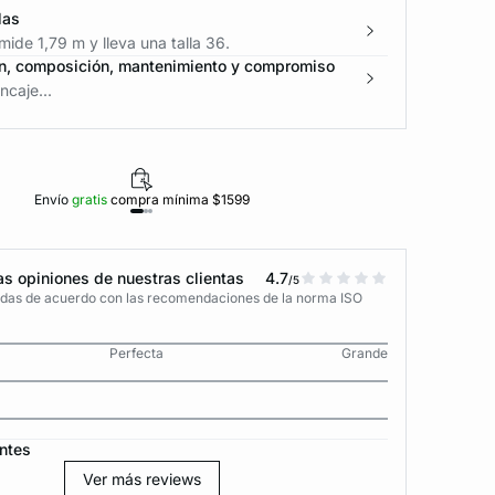
las
ide 1,79 m y lleva una talla 36.
n, composición, mantenimiento y compromiso
caje...
Envío
gratis
compra mínima $1599
Polí
s opiniones de nuestras clientas
4.7
/5
adas de acuerdo con las recomendaciones de la norma ISO
Perfecta
Grande
ntes
Ver más reviews