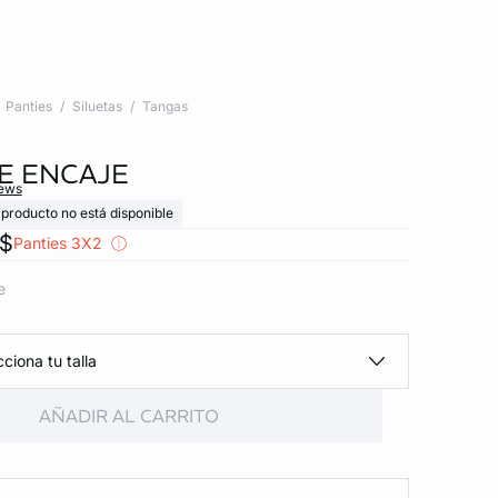
Panties
Siluetas
Tangas
E ENCAJE
iews
 producto no está disponible
x$
Panties 3X2
e
ciona tu talla
AÑADIR AL CARRITO