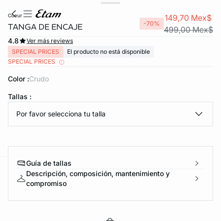
coeur
149,70 Mex$
-70%
TANGA DE ENCAJE
499,00 Mex$
4.8
Ver más reviews
SPECIAL PRICES
El producto no está disponible
SPECIAL PRICES
Color :
crudo
Tallas :
KS DE PANTIES
Por favor selecciona tu talla
ra ahora
Guía de tallas
Descripción, composición, mantenimiento y
e
question
compromiso