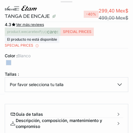
beloved
299,40 Mex$
-40%
TANGA DE ENCAJE
499,00 Mex$
4.3
Ver más reviews
product.wecaretext
SPECIAL PRICES
El producto no está disponible
SPECIAL PRICES
Color :
blanco
KS DE PANTIES
Tallas :
ra ahora
Por favor selecciona tu talla
e
question
Guía de tallas
Descripción, composición, mantenimiento y
compromiso