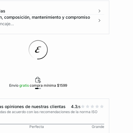
las
n, composición, mantenimiento y compromiso
caje...
Envío
gratis
compra mínima $1599
Polí
s opiniones de nuestras clientas
4.3
/5
adas de acuerdo con las recomendaciones de la norma ISO
Perfecta
Grande