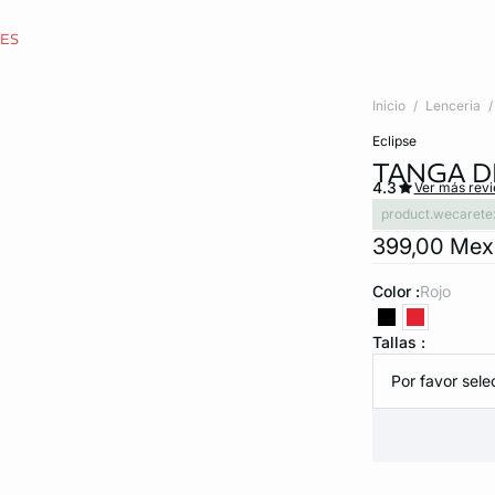
CES
Inicio
Lenceria
eclipse
TANGA D
4.3
Ver más rev
product.wecarete
399,00 Me
Color :
rojo
Tallas :
Por favor selec