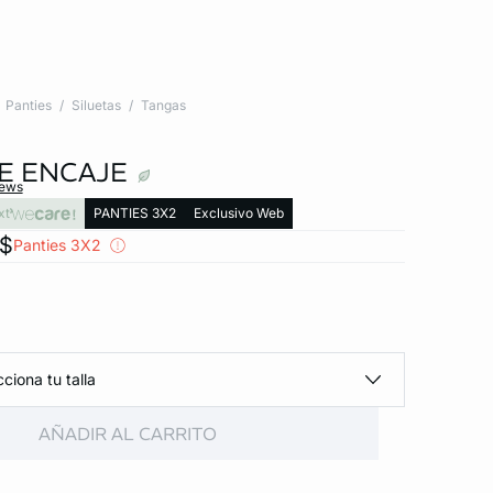
Panties
Siluetas
Tangas
E ENCAJE
iews
xt
PANTIES 3X2
Exclusivo Web
x$
Panties 3X2
ciona tu talla
AÑADIR AL CARRITO