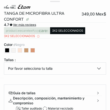
pure fit®
TANGA DE MICROFIBRA ULTRA
349,00 Mex$
CONFORT
4.7
Ver más reviews
product.wecaretext
3X2 SELECCIONADOS
3X2 SELECCIONADOS
Color :
negro
KS DE PANTIES
Tallas :
ra ahora
Por favor selecciona tu talla
e
question
Guía de tallas
Descripción, composición, mantenimiento y
compromiso
Taller auditado
Material reciclado