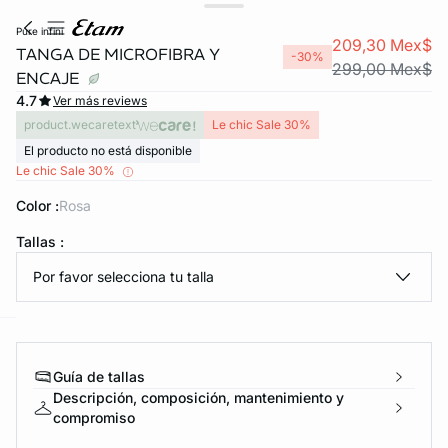
pure infini
209,30 Mex$
TANGA DE MICROFIBRA Y
-30%
299,00 Mex$
ENCAJE
4.7
Ver más reviews
product.wecaretext
Le chic Sale 30%
El producto no está disponible
Le chic Sale 30%
Color :
rosa
KS DE PANTIES
%OFF
Tallas :
ra ahora
Por favor selecciona tu talla
e
question
Guía de tallas
Descripción, composición, mantenimiento y
compromiso