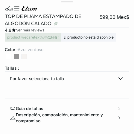
katell
TOP DE PIJAMA ESTAMPADO DE
599,00 Mex$
ALGODÓN CALADO
4.6
Ver más reviews
product.wecaretext
El producto no está disponible
Color :
azul verdoso
KS DE PANTIES
Tallas :
Por favor selecciona tu talla
ra ahora
e
question
Guía de tallas
Descripción, composición, mantenimiento y
compromiso