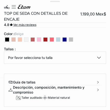
milky
TOP DE SEDA CON DETALLES DE
1.199,00 Mex$
ENCAJE
4.8
Ver más reviews
Color :
beige
Tallas :
KS DE PANTIES
Por favor selecciona tu talla
ra ahora
Guía de tallas
Descripción, composición, mantenimiento y
e
question
compromiso
Taller auditado
Material natural