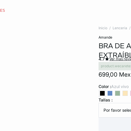
CES
Inicio
Lenceria
amande
BRA DE 
EXTRAÍB
4.7
Ver más rev
product.wecarete
699,00 Me
Color :
azul vivo
Tallas :
Por favor selec