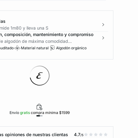
las
mide 1m80 y lleva una S
n, composición, mantenimiento y compromiso
de algodón de máxima comodidad...
auditado
Material natural
Algodón orgánico
Envío
gratis
compra mínima $1599
Polí
s opiniones de nuestras clientas
4.7
/5