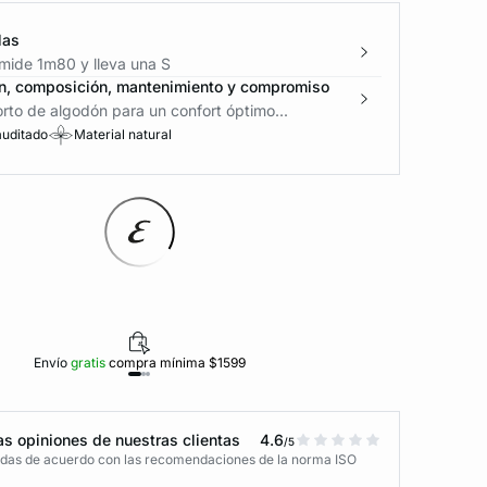
las
mide 1m80 y lleva una S
n, composición, mantenimiento y compromiso
rto de algodón para un confort óptimo...
auditado
Material natural
Envío
gratis
compra mínima $1599
Polí
s opiniones de nuestras clientas
4.6
/5
adas de acuerdo con las recomendaciones de la norma ISO