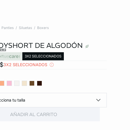
Panties
Siluetas
Boxers
OYSHORT DE ALGODÓN
iews
xt
3X2 SELECCIONADOS
x$
3X2 SELECCIONADOS
ciona tu talla
AÑADIR AL CARRITO