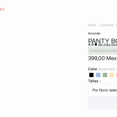
CES
Inicio
Lenceria
amande
PANTY B
4.6
Ver más rev
product.wecarete
399,00 Me
Color :
azul vivo
Tallas :
Por favor selec