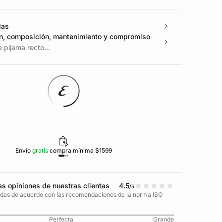
las
n, composición, mantenimiento y compromiso
 pijama recto...
Envío
gratis
compra mínima $1599
Polí
s opiniones de nuestras clientas
4.5
/5
adas de acuerdo con las recomendaciones de la norma ISO
Perfecta
Grande