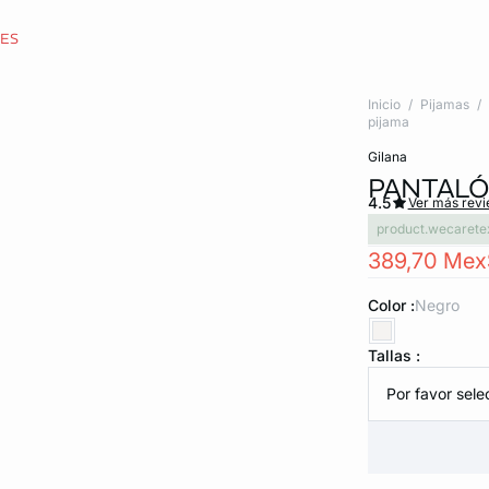
CES
Inicio
Pijamas
pijama
gilana
PANTAL
4.5
Ver más rev
product.wecarete
389,70 Mex
Color :
negro
Tallas :
Por favor selec