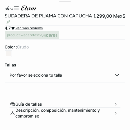
gilane
SUDADERA DE PIJAMA CON CAPUCHA
1.299,00 Mex$
4.7
Ver más reviews
product.wecaretext
Color :
crudo
KS DE PANTIES
Tallas :
Por favor selecciona tu talla
ra ahora
e
question
Guía de tallas
Descripción, composición, mantenimiento y
compromiso