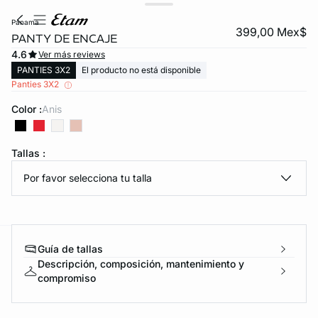
panama
399,00 Mex$
PANTY DE ENCAJE
4.6
Ver más reviews
PANTIES 3X2
El producto no está disponible
Panties 3X2
Color :
anis
KS DE PANTIES
Tallas :
Por favor selecciona tu talla
ra ahora
Guía de tallas
e
question
Descripción, composición, mantenimiento y
compromiso