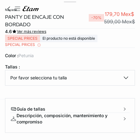
nayade
179,70 Mex$
PANTY DE ENCAJE CON
-70%
599,00 Mex$
BORDADO
4.6
Ver más reviews
SPECIAL PRICES
El producto no está disponible
SPECIAL PRICES
Color :
petunia
Tallas :
KS DE PANTIES
Por favor selecciona tu talla
ra ahora
Guía de tallas
e
question
Descripción, composición, mantenimiento y
compromiso