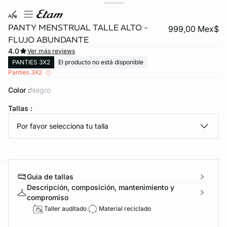
aya
PANTY MENSTRUAL TALLE ALTO -
999,00 Mex$
FLUJO ABUNDANTE
4.0
Ver más reviews
PANTIES 3X2
El producto no está disponible
Panties 3X2
Color :
negro
Tallas :
KS DE PANTIES
Por favor selecciona tu talla
ra ahora
Guía de tallas
e
question
Descripción, composición, mantenimiento y
compromiso
Taller auditado
Material reciclado