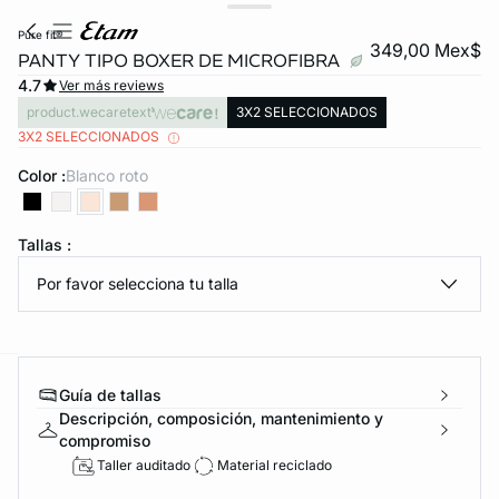
pure fit®
349,00 Mex$
PANTY TIPO BOXER DE MICROFIBRA
4.7
Ver más reviews
product.wecaretext
3X2 SELECCIONADOS
3X2 SELECCIONADOS
Color :
blanco roto
KS DE PANTIES
Tallas :
Por favor selecciona tu talla
ra ahora
Guía de tallas
e
question
Descripción, composición, mantenimiento y
compromiso
Taller auditado
Material reciclado