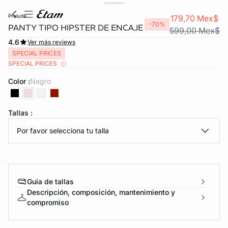
prelude
179,70 Mex$
-70%
PANTY TIPO HIPSTER DE ENCAJE
599,00 Mex$
4.6
Ver más reviews
SPECIAL PRICES
SPECIAL PRICES
Color :
negro
KS DE PANTIES
Tallas :
Por favor selecciona tu talla
ra ahora
e
question
Guía de tallas
Descripción, composición, mantenimiento y
compromiso