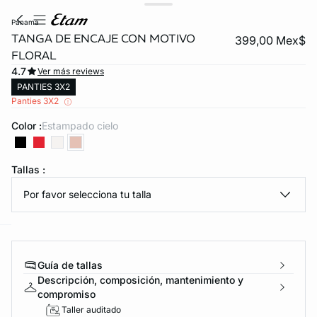
panama
TANGA DE ENCAJE CON MOTIVO
399,00 Mex$
FLORAL
4.7
Ver más reviews
PANTIES 3X2
Panties 3X2
Color :
estampado cielo
KS DE PANTIES
Tallas :
ra ahora
Por favor selecciona tu talla
e
question
Guía de tallas
Descripción, composición, mantenimiento y
compromiso
Taller auditado