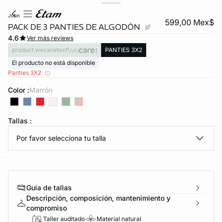
john
599,00 Mex$
PACK DE 3 PANTIES DE ALGODÓN
4.6
Ver más reviews
product.wecaretext
PANTIES 3X2
El producto no está disponible
Panties 3X2
Color :
marrón
KS DE PANTIES
Tallas :
ra ahora
Por favor selecciona tu talla
e
question
Guía de tallas
Descripción, composición, mantenimiento y
compromiso
Taller auditado
Material natural