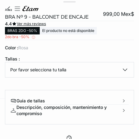
aura
999,00 Mex$
BRA Nº 9 - BALCONET DE ENCAJE
4.4
Ver más reviews
BRAS 2DO -50%
El producto no está disponible
2do bra -50%
Color :
rosa
Tallas :
KS DE PANTIES
Por favor selecciona tu talla
ra ahora
Guía de tallas
Descripción, composición, mantenimiento y
e
question
compromiso