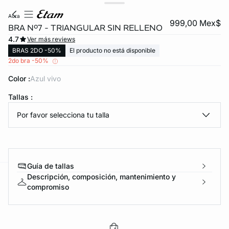
aura
999,00 Mex$
BRA Nº7 - TRIANGULAR SIN RELLENO
4.7
Ver más reviews
BRAS 2DO -50%
El producto no está disponible
2do bra -50%
Color :
azul vivo
Tallas :
KS DE PANTIES
Por favor selecciona tu talla
ra ahora
Guía de tallas
Descripción, composición, mantenimiento y
e
question
compromiso