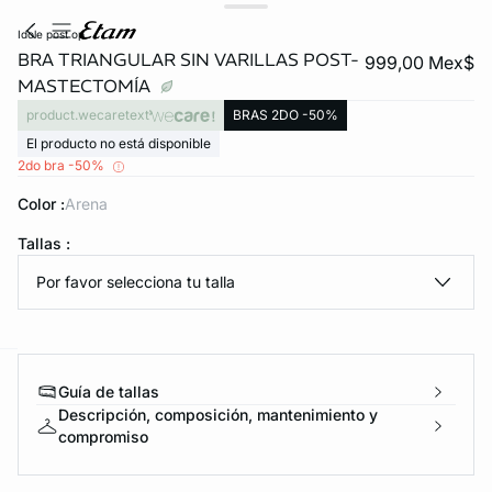
idole post op
BRA TRIANGULAR SIN VARILLAS POST-
999,00 Mex$
MASTECTOMÍA
product.wecaretext
BRAS 2DO -50%
El producto no está disponible
2do bra -50%
Color :
arena
KS DE PANTIES
Tallas :
Por favor selecciona tu talla
ra ahora
e
question
Guía de tallas
Descripción, composición, mantenimiento y
compromiso