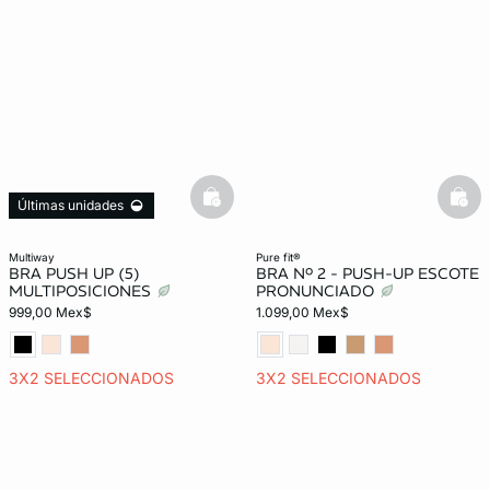
basketfull
bask
Últimas unidades
multiway
pure fit®
BRA PUSH UP (5)
BRA Nº 2 - PUSH-UP ESCOTE
MULTIPOSICIONES
PRONUNCIADO
999,00 Mex$
1.099,00 Mex$
3X2 SELECCIONADOS
3X2 SELECCIONADOS