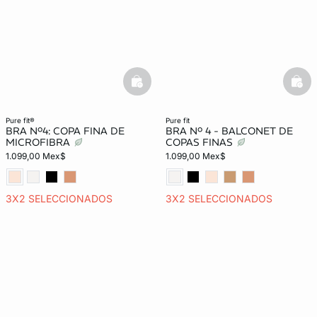
basketfull
bask
pure fit®
pure fit
BRA Nº4: COPA FINA DE
BRA Nº 4 - BALCONET DE
MICROFIBRA
COPAS FINAS
1.099,00 Mex$
1.099,00 Mex$
3X2 SELECCIONADOS
3X2 SELECCIONADOS