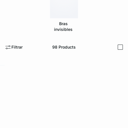
Bras
invisibles
KS DE PANTIES
Filtrar
98
Products
i
ra ahora
e
question