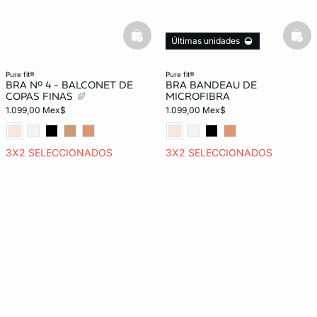
basketfull
bask
Últimas unidades
pure fit®
pure fit®
BRA Nº 4 - BALCONET DE
BRA BANDEAU DE
COPAS FINAS
MICROFIBRA
1.099,00 Mex$
1.099,00 Mex$
3X2 SELECCIONADOS
3X2 SELECCIONADOS