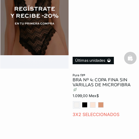
bask
Últimas unidades
pure fit®
BRA Nº 4: COPA FINA SIN
VARILLAS DE MICROFIBRA
1.099,00 Mex$
3X2 SELECCIONADOS