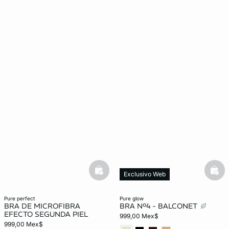
basketfull
bask
Exclusivo Web
pure perfect
pure glow
BRA DE MICROFIBRA
BRA Nº4 - BALCONET
EFECTO SEGUNDA PIEL
999,00 Mex$
999,00 Mex$