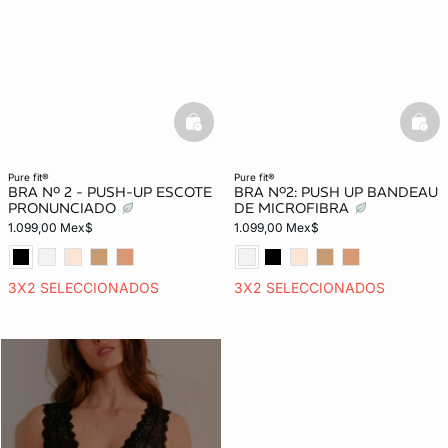
basketfull
bask
pure fit®
pure fit®
BRA Nº 2 - PUSH-UP ESCOTE
BRA Nº2: PUSH UP BANDEAU
PRONUNCIADO
DE MICROFIBRA
1.099,00 Mex$
1.099,00 Mex$
3X2 SELECCIONADOS
3X2 SELECCIONADOS