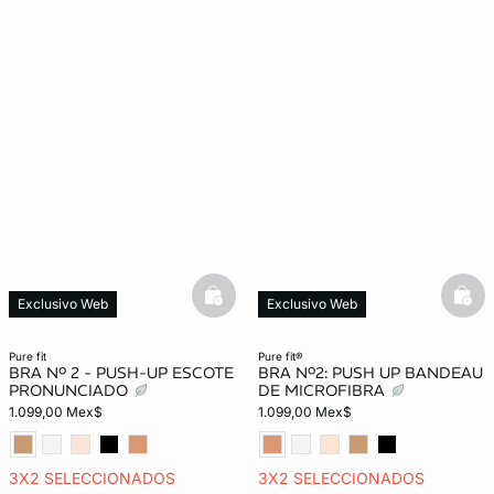
basketfull
bask
Exclusivo Web
Exclusivo Web
pure fit
pure fit®
BRA Nº 2 - PUSH-UP ESCOTE
BRA Nº2: PUSH UP BANDEAU
PRONUNCIADO
DE MICROFIBRA
1.099,00 Mex$
1.099,00 Mex$
3X2 SELECCIONADOS
3X2 SELECCIONADOS