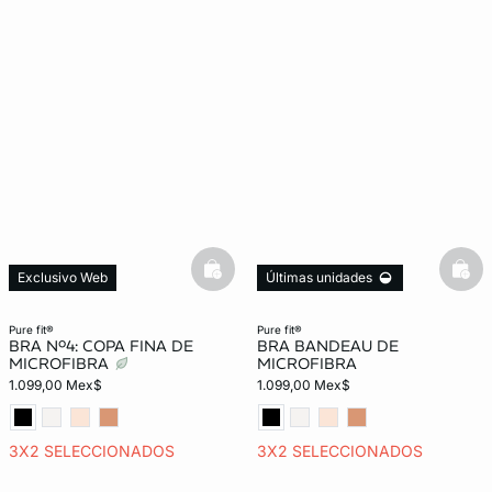
basketfull
bask
Exclusivo Web
Últimas unidades
pure fit®
pure fit®
BRA Nº4: COPA FINA DE
BRA BANDEAU DE
MICROFIBRA
MICROFIBRA
1.099,00 Mex$
1.099,00 Mex$
3X2 SELECCIONADOS
3X2 SELECCIONADOS