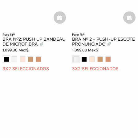
basketfull
bask
pure fit®
pure fit®
BRA Nº2: PUSH UP BANDEAU
BRA Nº 2 - PUSH-UP ESCOTE
DE MICROFIBRA
PRONUNCIADO
1.099,00 Mex$
1.099,00 Mex$
3X2 SELECCIONADOS
3X2 SELECCIONADOS