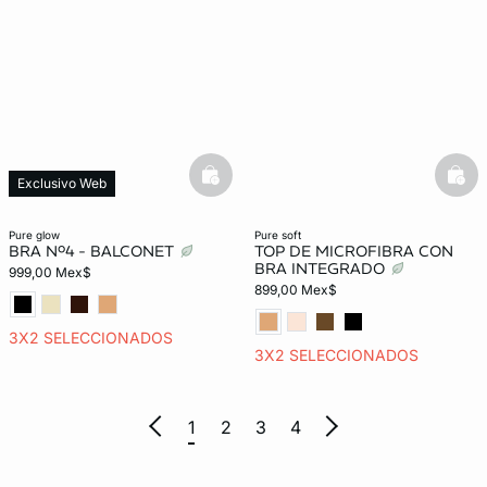
basketfull
bask
Exclusivo Web
pure glow
pure soft
BRA Nº4 - BALCONET
TOP DE MICROFIBRA CON
BRA INTEGRADO
999,00 Mex$
899,00 Mex$
3X2 SELECCIONADOS
3X2 SELECCIONADOS
1
2
3
4