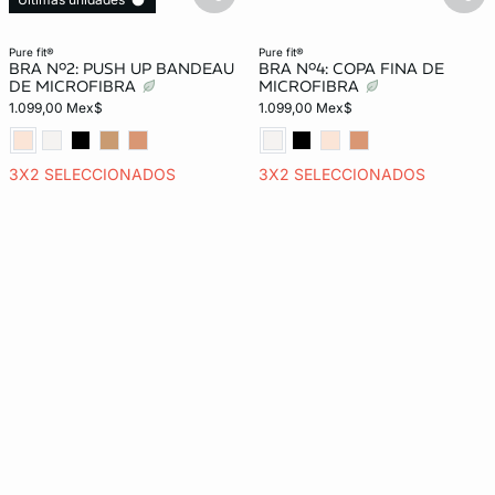
basketfull
bask
pure fit®
pure fit®
BRA Nº2: PUSH UP BANDEAU
BRA Nº4: COPA FINA DE
DE MICROFIBRA
MICROFIBRA
1.099,00 Mex$
1.099,00 Mex$
3X2 SELECCIONADOS
3X2 SELECCIONADOS