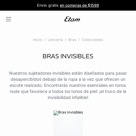
Forma parte de la familia ETAM
Beneficio exclusivo para clientes nuevos
-20% en tu primera orden
Envío gratis
en compras de $1599
y recibe -20% en tu primer pedido
al iniciar sesión
Únete a ETAM
Inicio
Lenceria
Bras
Colecciones
BRAS INVISIBLES
Nuestros sujetadores invisibles están diseñados para pasar
desapercibidos debajo de la ropa a la vez que ofrecen un
escote realzado. Encontrarás nuestros esenciales en tonos
nude que favorece a todos los tonos de piel: ¡el truco de la
invisibilidad infalible!