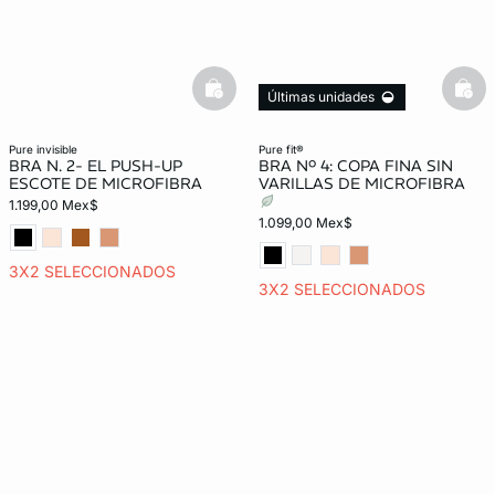
basketfull
bask
Últimas unidades
pure invisible
pure fit®
BRA N. 2- EL PUSH-UP
BRA Nº 4: COPA FINA SIN
ESCOTE DE MICROFIBRA
VARILLAS DE MICROFIBRA
1.199,00 Mex$
1.099,00 Mex$
3X2 SELECCIONADOS
3X2 SELECCIONADOS